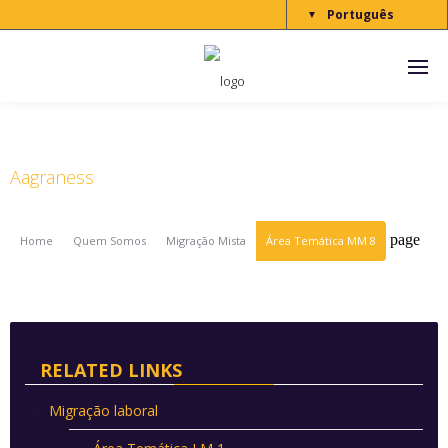
Português
▼
Área Temática 8
Aagraness
page
Home
Quem Somos
Migração Mista
Área Temática MM 8
RELATED LINKS
Migração laboral