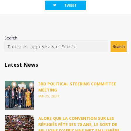
twitterbird
TWEET
Search
Search
Latest News
3RD POLITICAL STEERING COMMITTEE
MEETING
MAI 25, 2023
ALORS QUE LA CONVENTION SUR LES
RÉFUGIÉS FÊTE SES 70 ANS, LE SORT DE
MILLIONS D’AFRICAINS MET EN LUMIÈRE