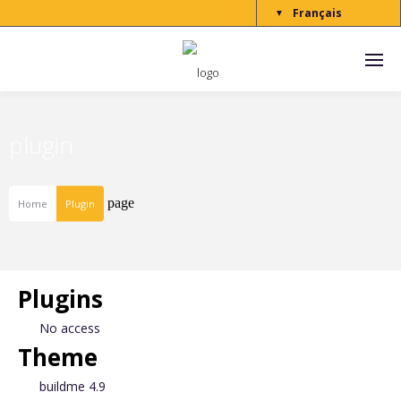
Français
▼
plugin
page
Home
Plugin
Plugins
No access
Theme
buildme 4.9