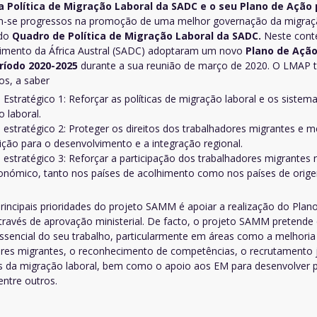
 Política de Migração Laboral da SADC e o seu Plano de Ação 
m-se progressos na promoção de uma melhor governação da migraç
 do
Quadro de Política de Migração Laboral da SADC.
Neste cont
imento da África Austral (SADC) adoptaram um novo
Plano de Ação
ríodo 2020-2025
durante a sua reunião de março de 2020. O LMAP tem
os, a saber
 Estratégico 1: Reforçar as políticas de migração laboral e os sist
 laboral.
 estratégico 2: Proteger os direitos dos trabalhadores migrantes e me
ição para o desenvolvimento e a integração regional.
 estratégico 3: Reforçar a participação dos trabalhadores migrante
onómico, tanto nos países de acolhimento como nos países de orig
incipais prioridades do projeto SAMM é apoiar a realização do Pla
ravés de aprovação ministerial. De facto, o projeto SAMM pretende 
essencial do seu trabalho, particularmente em áreas como a melhoria 
res migrantes, o reconhecimento de competências, o recrutamento j
as da migração laboral, bem como o apoio aos EM para desenvolver po
entre outros.