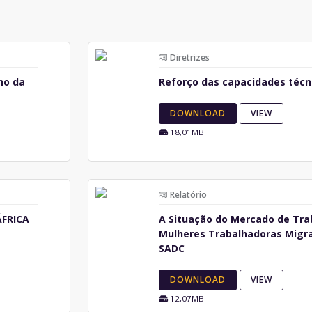
Diretrizes
ho da
Reforço das capacidades téc
DOWNLOAD
VIEW
18,01MB
Relatório
ÁFRICA
A Situação do Mercado de Tra
Mulheres Trabalhadoras Migr
SADC
DOWNLOAD
VIEW
12,07MB