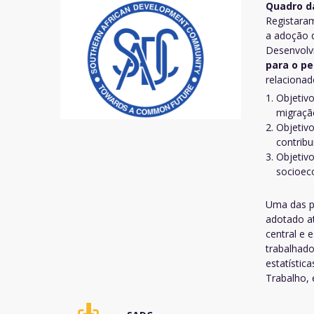
Quadro da
Registara
a adoção
Desenvolv
para o pe
relacionad
Objetivo
migração
Objetivo
contribu
Objetivo
socioec
Uma das pr
adotado at
central e 
trabalhado
estatístic
Trabalho, 