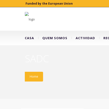
Funded by the European Union
CASA
QUEM SOMOS
ACTIVIDAD
RE
SADC
Home