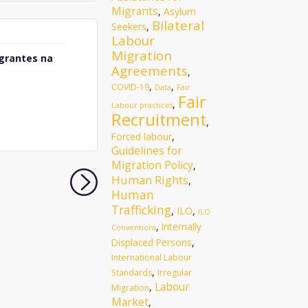
Migrants
,
Asylum
Bilateral
Seekers
,
Labour
Migration
grantes na
Agreements
,
,
,
COVID-19
Data
Fair
Fair
,
Labour practices
Recruitment
,
Forced labour
,
Guidelines for
Migration Policy
,
Human Rights
,
Human
Trafficking
ILO
,
,
ILO
,
Internally
Conventions
Displaced Persons
,
International Labour
,
Standards
Irregular
Labour
,
Migration
Market
,