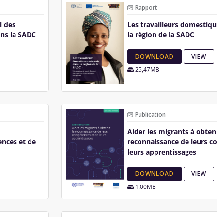
Rapport
l des
Les travailleurs domestiq
ans la SADC
la région de la SADC
DOWNLOAD
VIEW
25,47MB
Publication
Aider les migrants à obteni
ences et de
reconnaissance de leurs c
leurs apprentissages
DOWNLOAD
VIEW
1,00MB