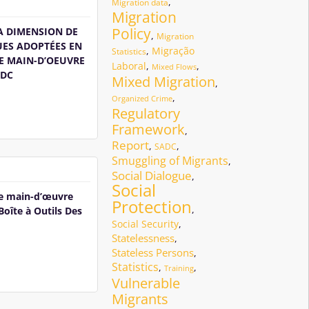
,
Migration data
Migration
Policy
A DIMENSION DE
,
Migration
UES ADOPTÉES EN
,
Migração
Statistics
E MAIN-D’OEUVRE
Laboral
,
,
Mixed Flows
ADC
Mixed Migration
,
,
Organized Crime
Regulatory
Framework
,
Report
,
,
SADC
Smuggling of Migrants
,
Social Dialogue
,
Social
de main-d’œuvre
Protection
,
Boîte à Outils Des
Social Security
,
Statelessness
,
Stateless Persons
,
Statistics
,
,
Training
Vulnerable
Migrants