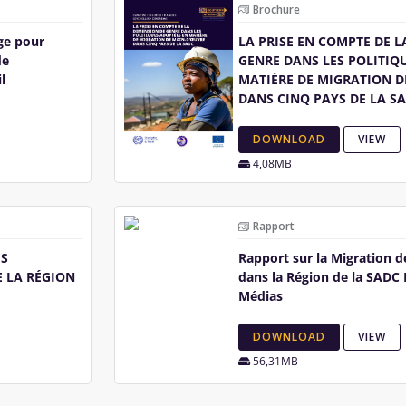
Brochure
ge pour
LA PRISE EN COMPTE DE L
de
GENRE DANS LES POLITIQ
l
MATIÈRE DE MIGRATION D
DANS CINQ PAYS DE LA S
DOWNLOAD
VIEW
4,08MB
Rapport
ES
Rapport sur la Migration 
 LA RÉGION
dans la Région de la SADC 
Médias
DOWNLOAD
VIEW
56,31MB