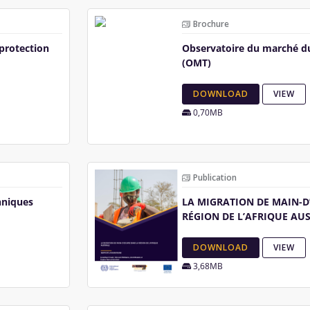
Brochure
protection
Observatoire du marché du
(OMT)
DOWNLOAD
VIEW
0,70MB
Publication
hniques
LA MIGRATION DE MAIN-D
RÉGION DE L’AFRIQUE AU
DOWNLOAD
VIEW
3,68MB