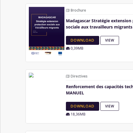
Brochure
Madagascar Stratégie extension 
sociale aux travailleurs migrants
DOWNLOAD
VIEW
0,39MB
Directives
Renforcement des capacités tec
MANUEL
DOWNLOAD
VIEW
18,36MB