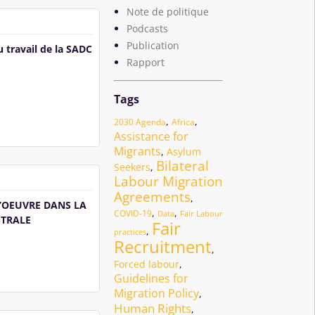
Note de politique
Podcasts
Publication
 travail de la SADC
Rapport
Tags
,
,
2030 Agenda
Africa
Assistance for
Migrants
,
Asylum
Bilateral
Seekers
,
Labour Migration
Agreements
,
’OEUVRE DANS LA
,
,
COVID-19
Data
Fair Labour
STRALE
Fair
,
practices
Recruitment
,
Forced labour
,
Guidelines for
Migration Policy
,
Human Rights
,