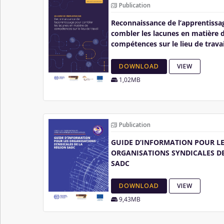
Publication
Reconnaissance de l’apprentissa
combler les lacunes en matière 
compétences sur le lieu de travai
DOWNLOAD
VIEW
1,02MB
Publication
GUIDE D’INFORMATION POUR L
ORGANISATIONS SYNDICALES DE
SADC
DOWNLOAD
VIEW
9,43MB